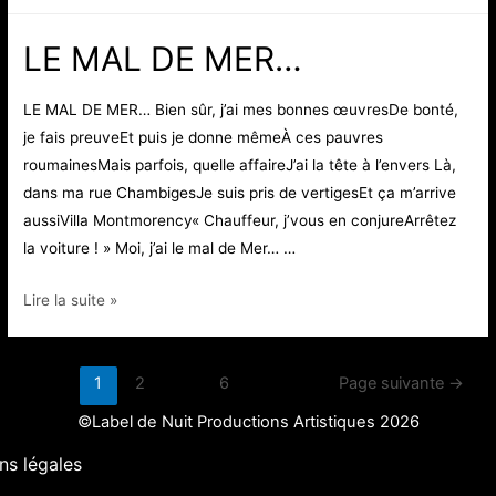
FILLES,
ÇA
LE MAL DE MER…
PARLE
TROP
LE MAL DE MER… Bien sûr, j’ai mes bonnes œuvresDe bonté,
!
je fais preuveEt puis je donne mêmeÀ ces pauvres
roumainesMais parfois, quelle affaireJ’ai la tête à l’envers Là,
dans ma rue ChambigesJe suis pris de vertigesEt ça m’arrive
aussiVilla Montmorency« Chauffeur, j’vous en conjureArrêtez
la voiture ! » Moi, j’ai le mal de Mer… …
LE
Lire la suite »
MAL
DE
Pagination
MER…
1
2
…
6
Page suivante
→
des
©Label de Nuit Productions Artistiques 2026
publications
ns légales