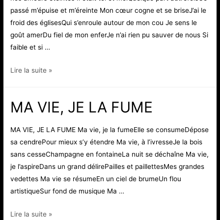
passé m’épuise et m’éreinte Mon cœur cogne et se briseJ’ai le
froid des églisesQui s’enroule autour de mon cou Je sens le
goût amerDu fiel de mon enferJe n’ai rien pu sauver de nous Si
faible et si …
RUPTURE
Lire la suite »
MA VIE, JE LA FUME
MA VIE, JE LA FUME Ma vie, je la fumeElle se consumeDépose
sa cendrePour mieux s’y étendre Ma vie, à l’ivresseJe la bois
sans cesseChampagne en fontaineLa nuit se déchaîne Ma vie,
je l’aspireDans un grand délirePailles et paillettesMes grandes
vedettes Ma vie se résumeEn un ciel de brumeUn flou
artistiqueSur fond de musique Ma …
MA
Lire la suite »