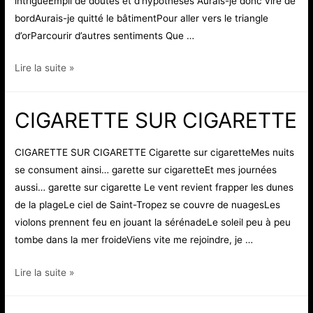
intriguéEmpli de doutes et d’hypothèses Aurais-je donc viré de
bordAurais-je quitté le bâtimentPour aller vers le triangle
d’orParcourir d’autres sentiments Que …
AMOUREUX
Lire la suite »
D’UNE
FEMME
CIGARETTE SUR CIGARETTE
CIGARETTE SUR CIGARETTE Cigarette sur cigaretteMes nuits
se consument ainsi… garette sur cigaretteEt mes journées
aussi… garette sur cigarette Le vent revient frapper les dunes
de la plageLe ciel de Saint-Tropez se couvre de nuagesLes
violons prennent feu en jouant la sérénadeLe soleil peu à peu
tombe dans la mer froideViens vite me rejoindre, je …
CIGARETTE
Lire la suite »
SUR
CIGARETTE