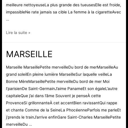
meilleure nettoyeuseLa plus grande des tueusesElle est froide,
impassibleNe rate jamais sa cible La femme à la cigaretteAvec
…
LA
Lire la suite »
FEMME
À
MARSEILLE
LA
CIGARETTE
Marseille MarseillePetite merveilleDu bord de merMarseilleAu
grand soleilEn pleine lumière MarseilleSur laquelle veilleLa
Bonne MèreMarseillePetite merveilleDu bord de mer Moi
l’parisienDe Saint-GermainJ’aime PanameEt son égaleL’autre
capitaleQue j’ai dans l’âme Souvent je penseÀ cette
ProvenceSi grillonnanteÀ cet accentBien ravissantQui rappe
et chante Comme de la SeineLa PhocéenneParfois me parleEt
j’prends le trainJ’arrive enfinGare Saint-Charles MarseillePetite
merveilleDu …