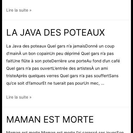
MARSEILLE
Lire la suite »
LA JAVA DES POTEAUX
La Java des poteaux Quel gars n’a jamaisDonné un coup
d’mainÀ un bon copainUn peu déprimé Quel gars n’a pas
faitUne flûte à son poteDerrière une porteAu fond d’un café
Quel gars n’a pas ouvertL’entrée des artistesÀ un ami
tristeAprès quelques verres Quel gars n’a pas souffertSans
qu’ce soit d’l’amourEt ne tuerait pas pourUn mec, …
LA
Lire la suite »
JAVA
DES
MAMAN EST MORTE
POTEAUX
Maman est morte Maman est morteJ’ai caressé ses jouesSon