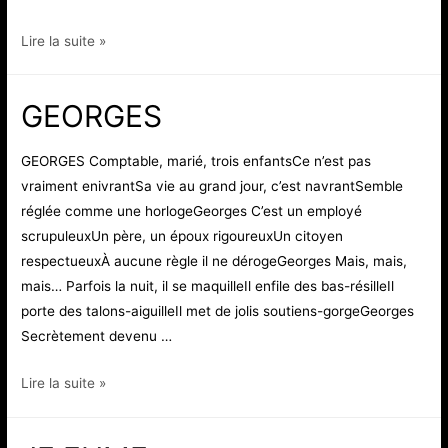
ILS
Lire la suite »
N’EXISTENT
PAS
GEORGES
GEORGES Comptable, marié, trois enfantsCe n’est pas
vraiment enivrantSa vie au grand jour, c’est navrantSemble
réglée comme une horlogeGeorges C’est un employé
scrupuleuxUn père, un époux rigoureuxUn citoyen
respectueuxÀ aucune règle il ne dérogeGeorges Mais, mais,
mais… Parfois la nuit, il se maquilleIl enfile des bas-résilleIl
porte des talons-aiguilleIl met de jolis soutiens-gorgeGeorges
Secrètement devenu …
GEORGES
Lire la suite »