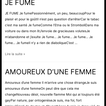
JE FUME
JE FUME Je fumePassionnément, un peu, beaucoupPour le
plaisir et pour le goûtIl n’est pas question d’arrêterCar le tabac
c’est ma santé Je fumeComme l’Etna ou le StromboliDans ma
voiture ou dans mon litJ’envoie de gracieuses volutesJe
m’abandonne et j’exulte Je fume… Je fume… Je fume… Je
fume… Je fumeIl n’y a rien de diaboliqueC’est …
JE
Lire la suite »
FUME
AMOUREUX D’UNE FEMME
Amoureux d’une femme Il m’arrive une chose étrangeJe suis
amoureux d’une femmeOn peut dire que cela me
changeNouveau désir, nouvelle flamme Moi qui ai toujours été
gayPar nature, par ontogenèseJe suis, ma foi, fort