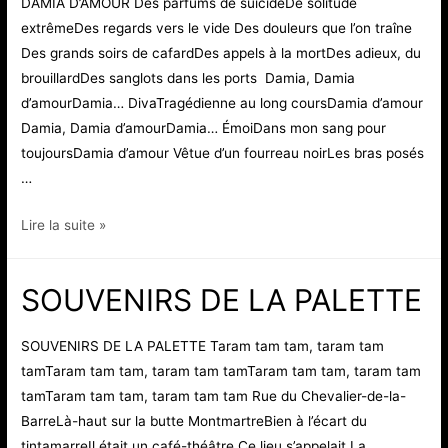
DAMIA D’AMOUR Des parfums de suicideDe solitude
extrêmeDes regards vers le vide Des douleurs que l’on traîne
Des grands soirs de cafardDes appels à la mortDes adieux, du
brouillardDes sanglots dans les ports Damia, Damia
d’amourDamia… DivaTragédienne au long coursDamia d’amour
Damia, Damia d’amourDamia… ÉmoiDans mon sang pour
toujoursDamia d’amour Vêtue d’un fourreau noirLes bras posés
…
DAMIA
Lire la suite »
D’AMOUR
SOUVENIRS DE LA PALETTE
SOUVENIRS DE LA PALETTE Taram tam tam, taram tam
tamTaram tam tam, taram tam tamTaram tam tam, taram tam
tamTaram tam tam, taram tam tam Rue du Chevalier-de-la-
BarreLà-haut sur la butte MontmartreBien à l’écart du
tintamarreIl était un café-théâtre Ce lieu s’appelait La