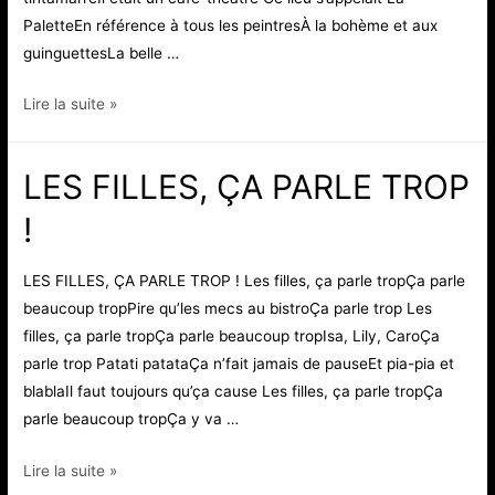
PaletteEn référence à tous les peintresÀ la bohème et aux
guinguettesLa belle …
SOUVENIRS
Lire la suite »
DE
LA
LES FILLES, ÇA PARLE TROP
PALETTE
!
LES FILLES, ÇA PARLE TROP ! Les filles, ça parle tropÇa parle
beaucoup tropPire qu’les mecs au bistroÇa parle trop Les
filles, ça parle tropÇa parle beaucoup tropIsa, Lily, CaroÇa
parle trop Patati patataÇa n’fait jamais de pauseEt pia-pia et
blablaIl faut toujours qu’ça cause Les filles, ça parle tropÇa
parle beaucoup tropÇa y va …
LES
Lire la suite »