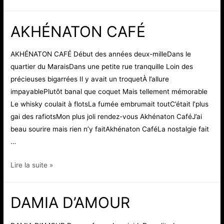
VIE,
JE
AKHÉNATON CAFÉ
LA
FUME
AKHÉNATON CAFÉ Début des années deux-milleDans le
quartier du MaraisDans une petite rue tranquille Loin des
précieuses bigarrées Il y avait un troquetÀ l’allure
impayablePlutôt banal que coquet Mais tellement mémorable
Le whisky coulait à flotsLa fumée embrumait toutC’était l’plus
gai des rafiotsMon plus joli rendez-vous Akhénaton CaféJ’ai
beau sourire mais rien n’y faitAkhénaton CaféLa nostalgie fait
…
AKHÉNATON
Lire la suite »
CAFÉ
DAMIA D’AMOUR