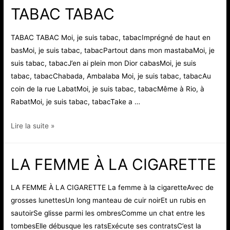
DU
TABAC TABAC
MATIN
TABAC TABAC Moi, je suis tabac, tabacImprégné de haut en
basMoi, je suis tabac, tabacPartout dans mon mastabaMoi, je
suis tabac, tabacJ’en ai plein mon Dior cabasMoi, je suis
tabac, tabacChabada, Ambalaba Moi, je suis tabac, tabacAu
coin de la rue LabatMoi, je suis tabac, tabacMême à Rio, à
RabatMoi, je suis tabac, tabacTake a …
TABAC
Lire la suite »
TABAC
LA FEMME À LA CIGARETTE
LA FEMME À LA CIGARETTE La femme à la cigaretteAvec de
grosses lunettesUn long manteau de cuir noirEt un rubis en
sautoirSe glisse parmi les ombresComme un chat entre les
tombesElle débusque les ratsExécute ses contratsC’est la