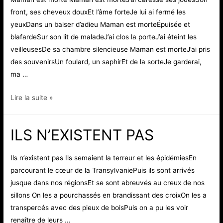
front, ses cheveux douxEt l’âme forteJe lui ai fermé les
yeuxDans un baiser d’adieu Maman est morteÉpuisée et
blafardeSur son lit de maladeJ’ai clos la porteJ’ai éteint les
veilleusesDe sa chambre silencieuse Maman est morteJ’ai pris
des souvenirsUn foulard, un saphirEt de la sorteJe garderai,
ma …
MAMAN
Lire la suite »
EST
MORTE
ILS N’EXISTENT PAS
Ils n’existent pas Ils semaient la terreur et les épidémiesEn
parcourant le cœur de la TransylvaniePuis ils sont arrivés
jusque dans nos régionsEt se sont abreuvés au creux de nos
sillons On les a pourchassés en brandissant des croixOn les a
transpercés avec des pieux de boisPuis on a pu les voir
renaître de leurs …