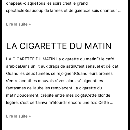
chapeau-claqueTous les soirs c’est le grand
spectacleBeaucoup de larmes et de gaietéJe suis chanteur …
AMOUR,
Lire la suite »
CHAMPAGNE
ET
LA CIGARETTE DU MATIN
CIGARETTE
LA CIGARETTE DU MATIN La cigarette du matinEt le café
arabicaDans un lit aux draps de satinC’est sensuel et délicat
Quand les deux fumées se rejoignentQuand leurs arômes
s’entrelacentLes mauvais rêves alors s’éloignentLes
fantasmes de l’aube les remplacent La cigarette du
matinDoucement, crépite entre mes doigtsCette blonde
légère, c’est certainVa m’étourdir encore une fois Cette …
LA
Lire la suite »
CIGARETTE