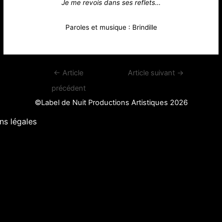
Je me revois dans ses reflets…
Paroles et musique : Brindille
Navigation
←
Article
Article suivant
→
de
précédent
l’article
©Label de Nuit Productions Artistiques 2026
ns légales