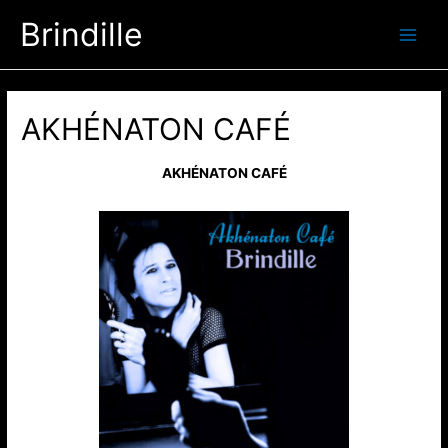
Aller
Brindille
au
Main
contenu
Men
AKHÉNATON CAFÉ
AKHÉNATON CAFÉ