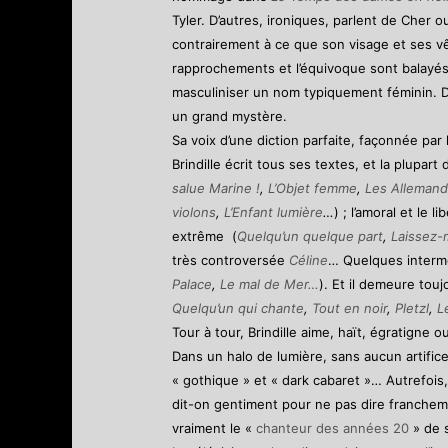
Tyler. D’autres, ironiques, parlent de Cher 
contrairement à ce que son visage et ses vê
rapprochements et l’équivoque sont balayés d
masculiniser un nom typiquement féminin. D’a
un grand mystère.
Sa voix d’une diction parfaite, façonnée par l
Brindille écrit tous ses textes, et la plupa
salue Marine !
,
L’Objet femme
,
Les Alleman
violons
,
L’Enfant lumière
…
) ; l’amoral et le li
extrême (
Quelqu’un quelque part
,
Laissez-
très controversée
Céline
… Quelques intermè
Palace
,
Le mal de Mer…
). Et il demeure tou
Quelqu’un qui chante
,
Tout en noir
,
Pletzl
,
L
Tour à tour, Brindille aime, haït, égratigne o
Dans un halo de lumière, sans aucun artifice
« gothique » et « dark cabaret »… Autrefois, B
dit-on gentiment pour ne pas dire franchement
vraiment le «
chanteur des années 20
» de 