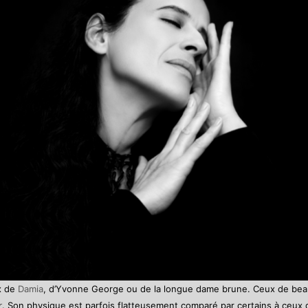
ux de
Damia
, d’Yvonne George ou de la longue dame brune. Ceux de bea
r
. Son physique est parfois flatteusement comparé par certains à ceux