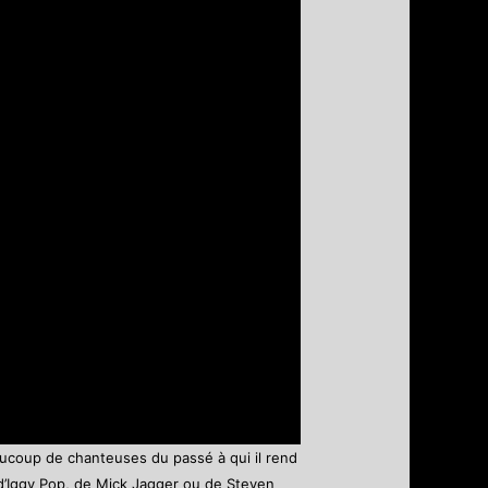
ucoup de chanteuses du passé à qui il rend
 d’Iggy Pop, de Mick Jagger ou de Steven