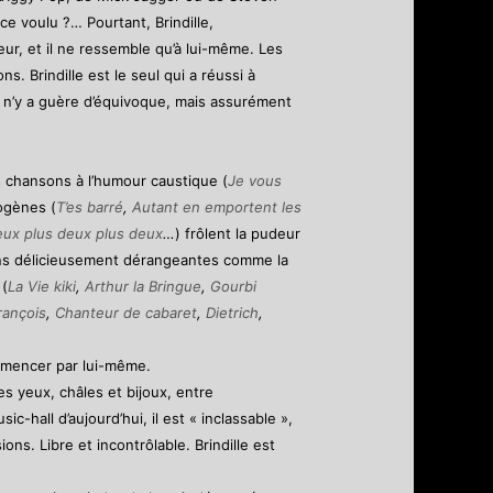
ce voulu ?… Pourtant, Brindille,
ur, et il ne ressemble qu’à lui-même. Les
. Brindille est le seul qui a réussi à
il n’y a guère d’équivoque, mais assurément
es chansons à l’humour caustique (
Je vous
dogènes (
T’es barré
,
Autant en emportent les
eux plus deux plus deux
…
) frôlent la pudeur
ns délicieusement dérangeantes comme la
 (
La Vie kiki
,
Arthur la Bringue
,
Gourbi
rançois
,
Chanteur de cabaret
,
Dietrich
,
 commencer par lui-même.
es yeux, châles et bijoux, entre
c-hall d’aujourd’hui, il est « inclassable »,
ons. Libre et incontrôlable. Brindille est