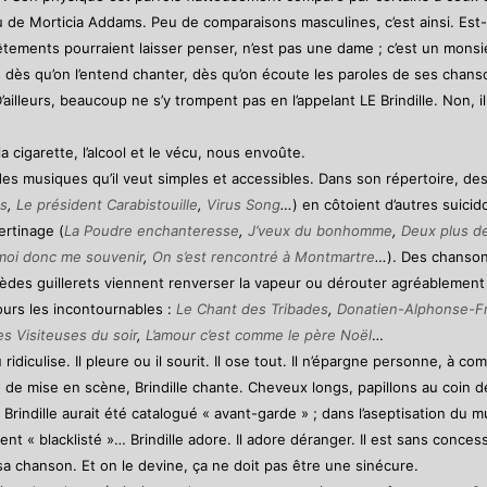
ou de Morticia Addams. Peu de comparaisons masculines, c’est ainsi. Est-
tements pourraient laisser penser, n’est pas une dame ; c’est un monsie
ès qu’on l’entend chanter, dès qu’on écoute les paroles de ses chansons
illeurs, beaucoup ne s’y trompent pas en l’appelant LE Brindille. Non, 
a cigarette, l’alcool et le vécu, nous envoûte.
rt des musiques qu’il veut simples et accessibles. Dans son répertoire, d
ds
,
Le président Carabistouille
,
Virus Song
…
) en côtoient d’autres suici
bertinage (
La Poudre enchanteresse
,
J’veux du bonhomme
,
Deux plus d
moi donc me souvenir
,
On s’est rencontré à Montmartre
…
). Des chanso
des guillerets viennent renverser la vapeur ou dérouter agréablement
jours les incontournables :
Le Chant des Tribades
,
Donatien-Alphonse-F
es Visiteuses du soir
,
L’amour c’est comme le père Noël
…
u ridiculise. Il pleure ou il sourit. Il ose tout. Il n’épargne personne, à
 de mise en scène, Brindille chante. Cheveux longs, papillons au coin d
rindille aurait été catalogué « avant-garde » ; dans l’aseptisation du musi
 « blacklisté »… Brindille adore. Il adore déranger. Il est sans concessi
sa chanson. Et on le devine, ça ne doit pas être une sinécure.