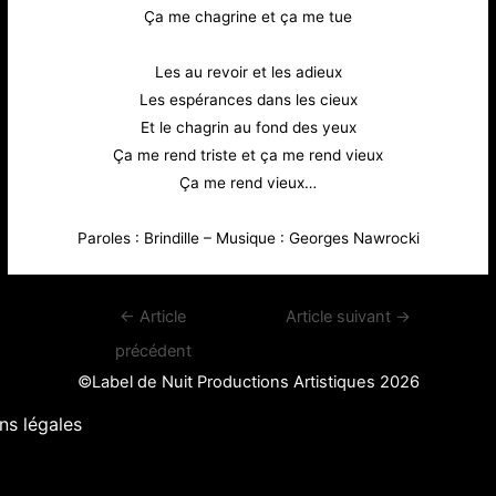
Ça me chagrine et ça me tue
Les au revoir et les adieux
Les espérances dans les cieux
Et le chagrin au fond des yeux
Ça me rend triste et ça me rend vieux
Ça me rend vieux…
Paroles : Brindille – Musique : Georges Nawrocki
Navigation
←
Article
Article suivant
→
de
précédent
l’article
©Label de Nuit Productions Artistiques 2026
ns légales