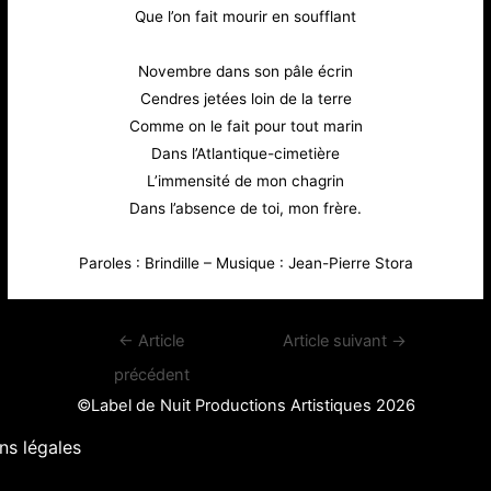
Que l’on fait mourir en soufflant
Novembre dans son pâle écrin
Cendres jetées loin de la terre
Comme on le fait pour tout marin
Dans l’Atlantique-cimetière
L’immensité de mon chagrin
Dans l’absence de toi, mon frère.
Paroles : Brindille – Musique : Jean-Pierre Stora
Navigation
←
Article
Article suivant
→
de
précédent
l’article
©Label de Nuit Productions Artistiques 2026
ns légales