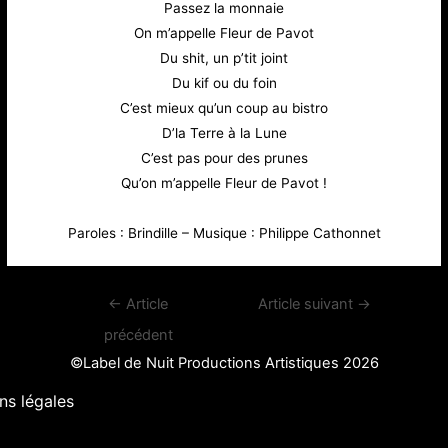
Passez la monnaie
On m’appelle Fleur de Pavot
Du shit, un p’tit joint
Du kif ou du foin
C’est mieux qu’un coup au bistro
D’la Terre à la Lune
C’est pas pour des prunes
Qu’on m’appelle Fleur de Pavot !
Paroles : Brindille – Musique : Philippe Cathonnet
Navigation
←
Article
Article suivant
→
de
précédent
l’article
©Label de Nuit Productions Artistiques 2026
ns légales