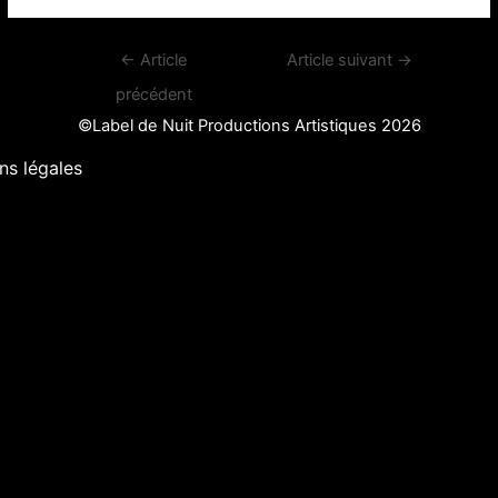
Navigation
←
Article
Article suivant
→
de
précédent
l’article
©Label de Nuit Productions Artistiques 2026
ns légales