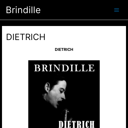
Aller
Brindille
au
Main
contenu
Men
DIETRICH
DIETRICH